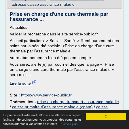
adresse caisse assurance maladie
Prise en charge d'une cure thermale par
l'assurance ...
Actualités
Valider la recherche dans le site service-public.fr
Accueil particuliers > Social - Santé > Remboursement des
soins par la sécurité sociale >Prise en charge d'une cure
thermale par l'assurance maladie
Votre abonnement a bien été pris en compte.
Vous serez alerté(e) par courriel dès que la page « Prise
en charge d'une cure thermale par l'assurance maladie »
sera mise...
Lire la suite
Site :
https://www.service-public.fr
Thèmes liés :
prise en charge transport assurance maladie
/
caisse primaire d'assurance maladie (cpam)
/
caisse
nationale d assurance maladie
/
caisse primaire
En poursuivant votre navigation sur ce site, vous acceptez
caisse d assurance maladie
X
d'assurance maladie
/
l'utilisation de cookies pour vous proposer des contenus et
services adaptés à vos centres d'intérêts.
En savoir plus
Caisse nationale de l'assurance maladie —