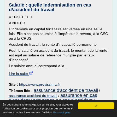
Salarié : quelle indemnisation en cas
d’accident du travail
4 163,61 EUR
À NOTER
L'indemnité en capital forfaitaire est versée en une seule
fois. Elle n'est pas soumise à l'impôt sur le revenu, à la CSG
ou à la CRDS.
Accident du travail : la rente d'incapacité permanente
Pour le salarié en accident du travail, le montant de la rente
est égal au salaire de référence multiplié par le taux
d'incapacité.
Le salaire annuel correspond à la...
Lire la suite
Site :
https://www.previssima.fr
assurance d'accident de travail
Thèmes liés :
/
assurance en cas
assurance accident du travail
/
d'accident
assurance en cas d accident
/
/
En poursuivant votre navigation sur ce site, vous acceptez
assurance accident complementaire laa
X
l'utilisation de cookies pour vous proposer des contenus et
services adaptés à vos centres d'intérêts.
En savoir plus
Devis assurance auto pas cher : résiliée et