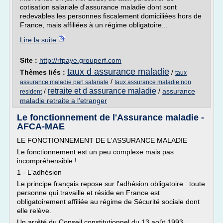
cotisation salariale d'assurance maladie dont sont
redevables les personnes fiscalement domiciliées hors de
France, mais affiliées à un régime obligatoire...
Lire la suite
Site :
http://rfpaye.grouperf.com
taux d assurance maladie
Thèmes liés :
/
taux
/
assurance maladie part salariale
taux assurance maladie non
retraite et d assurance maladie
/
/
assurance
resident
maladie retraite a l'etranger
Le fonctionnement de l'Assurance maladie -
AFCA-MAE
LE FONCTIONNEMENT DE L'ASSURANCE MALADIE
Le fonctionnement est un peu complexe mais pas
incompréhensible !
1 - L'adhésion
Le principe français repose sur l'adhésion obligatoire : toute
personne qui travaille et réside en France est
obligatoirement affiliée au régime de Sécurité sociale dont
elle relève.
Un arrêté du Conseil constitutionnel du 13 août 1993