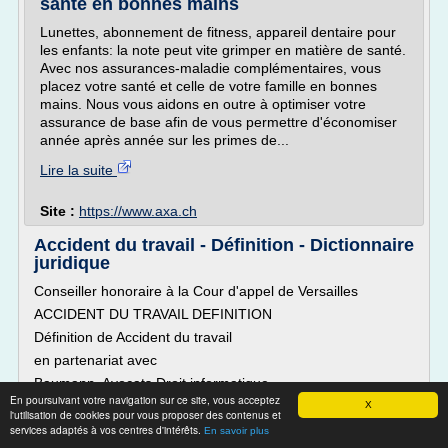
santé en bonnes mains
Lunettes, abonnement de fitness, appareil dentaire pour
les enfants: la note peut vite grimper en matière de santé.
Avec nos assurances-maladie complémentaires, vous
placez votre santé et celle de votre famille en bonnes
mains. Nous vous aidons en outre à optimiser votre
assurance de base afin de vous permettre d'économiser
année après année sur les primes de...
Lire la suite
Site :
https://www.axa.ch
Accident du travail - Définition - Dictionnaire
juridique
Conseiller honoraire à la Cour d'appel de Versailles
ACCIDENT DU TRAVAIL DEFINITION
Définition de Accident du travail
en partenariat avec
Baumann Avocats Droit informatique
En poursuivant votre navigation sur ce site, vous acceptez
L'accident du travail est un évènement de caractère
X
l'utilisation de cookies pour vous proposer des contenus et
soudain survenu par le fait ou à l'occasion du travail à un
services adaptés à vos centres d'intérêts.
En savoir plus
salarié d'une entreprise qui lui cause un dommage corporel.