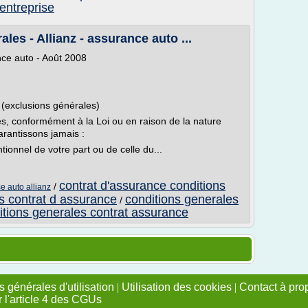
entreprise
es - Allianz - assurance auto ...
nce auto - Août 2008
 (exclusions générales)
es, conformément à la Loi ou en raison de la nature
rantissons jamais :
tionnel de votre part ou de celle du...
contrat d'assurance conditions
/
e auto allianz
s contrat d assurance
conditions generales
/
itions generales contrat assurance
 générales d'utilisation
|
Utilisation des cookies
|
Contact à pro
r l'article 4 des CGUs