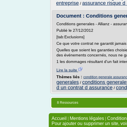
entreprise
assurance risque d 
/
Document : Conditions general
Conditions generales - Allianz - assura
Publié le 27/12/2012
[tab:Exclusions]
Ce que votre contrat ne garantit jamais
Quelles que soient les garanties choisi
des événements concernés, nous ne ga
1 les dommages résultant d'un fait inten
Lire la suite
Thèmes liés :
condition generale assuranc
generales
conditions generale
/
d un contrat d assurance
cond
/
8 Ressources
Accueil
|
Mentions légales
|
Conditions
Pour ajouter ou supprimer un site, voi