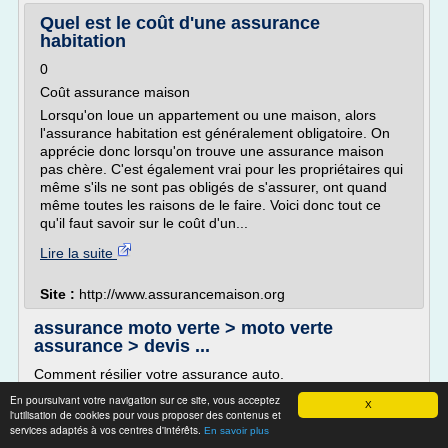
Quel est le coût d'une assurance
habitation
0
Coût assurance maison
Lorsqu'on loue un appartement ou une maison, alors
l'assurance habitation est généralement obligatoire. On
apprécie donc lorsqu'on trouve une assurance maison
pas chère. C'est également vrai pour les propriétaires qui
même s'ils ne sont pas obligés de s'assurer, ont quand
même toutes les raisons de le faire. Voici donc tout ce
qu'il faut savoir sur le coût d'un...
Lire la suite
Site :
http://www.assurancemaison.org
assurance moto verte > moto verte
assurance > devis ...
Comment résilier votre assurance auto.
Accès direct aux modèles de lettre de résiliation: AG2R La
En poursuivant votre navigation sur ce site, vous acceptez
X
l'utilisation de cookies pour vous proposer des contenus et
Mondiale Allianz AGF Allsecur Amaguiz AMV Assurance
services adaptés à vos centres d'intérêts.
APRIL Assurances Assor ASSU 2000 Assur People AVIVA
En savoir plus