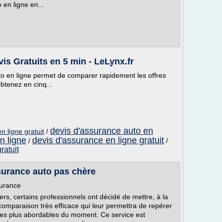
en ligne en...
s Gratuits en 5 min - LeLynx.fr
to en ligne permet de comparer rapidement les offres
btenez en cinq...
devis d'assurance auto en
n ligne gratuit
/
n ligne
devis d'assurance en ligne gratuit
/
/
ratuit
urance auto pas chère
surance
rs, certains professionnels ont décidé de mettre, à la
e comparaison très efficace qui leur permettra de repérer
 les plus abordables du moment. Ce service est