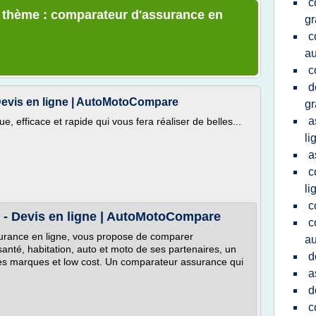
c
e thème : comparateur d'assurance en
gr
c
au
c
d
evis en ligne | AutoMotoCompare
gr
a
 efficace et rapide qui vous fera réaliser de belles...
li
a
c
li
c
- Devis en ligne | AutoMotoCompare
c
rance en ligne, vous propose de comparer
au
santé, habitation, auto et moto de ses partenaires, un
d
des marques et low cost. Un comparateur assurance qui
a
d
c