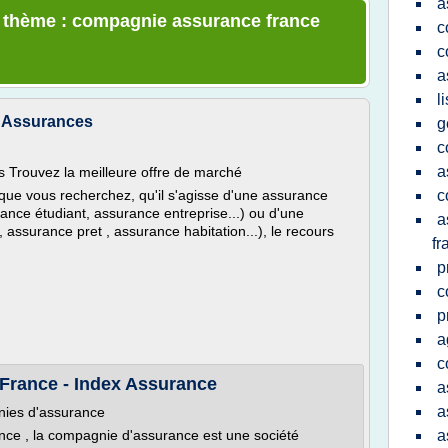
a
le thème : compagnie assurance france
c
c
a
l
p Assurances
g
c
a
s Trouvez la meilleure offre de marché
 que vous recherchez, qu'il s'agisse d'une assurance
c
rance étudiant, assurance entreprise...) ou d'une
a
assurance pret , assurance habitation...), le recours
fr
p
c
p
a
c
France - Index Assurance
a
a
nies d'assurance
nce , la compagnie d'assurance est une société
a