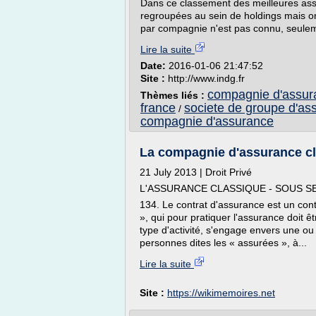
Dans ce classement des meilleures as
regroupées au sein de holdings mais ont
par compagnie n'est pas connu, seuleme
Lire la suite
Date:
2016-01-06 21:47:52
Site :
http://www.indg.fr
compagnie d'assur
Thèmes liés :
france
societe de groupe d'as
/
compagnie d'assurance
La compagnie d'assurance cla
21 July 2013 | Droit Privé
L'ASSURANCE CLASSIQUE - SOUS SE
134. Le contrat d'assurance est un cont
», qui pour pratiquer l'assurance doit ê
type d'activité, s'engage envers une o
personnes dites les « assurées », à...
Lire la suite
Site :
https://wikimemoires.net