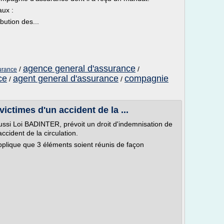
aux :
ibution des...
agence general d'assurance
/
/
urance
ce
agent general d'assurance
compagnie
/
/
ictimes d'un accident de la ...
 aussi Loi BADINTER, prévoit un droit d'indemnisation de
ident de la circulation.
applique que 3 éléments soient réunis de façon