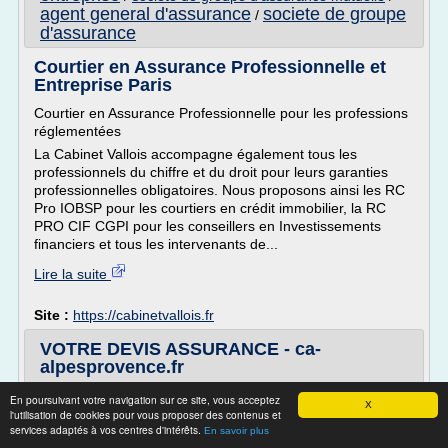
agent general d'assurance
societe de groupe
/
d'assurance
Courtier en Assurance Professionnelle et
Entreprise Paris
Courtier en Assurance Professionnelle pour les professions
réglementées
La Cabinet Vallois accompagne également tous les
professionnels du chiffre et du droit pour leurs garanties
professionnelles obligatoires. Nous proposons ainsi les RC
Pro IOBSP pour les courtiers en crédit immobilier, la RC
PRO CIF CGPI pour les conseillers en Investissements
financiers et tous les intervenants de...
Lire la suite
Site :
https://cabinetvallois.fr
VOTRE DEVIS ASSURANCE - ca-
alpesprovence.fr
VOTRE DEVIS ASSURANCE
En poursuivant votre navigation sur ce site, vous acceptez
X
l'utilisation de cookies pour vous proposer des contenus et
Réalisez en moins de 3 minutes votre devis assurance
services adaptés à vos centres d'intérêts.
En savoir plus
santé