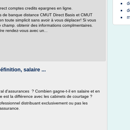
d
ect comptes credits epargnes en ligne.
d
ats de banque distance CMUT Direct Basis et CMUT
m
en toute simplicit sans avoir à vous déplacer! Si vous
e champ. obtenir des informations complmentaires.
dre rendez-vous avec un...
inition, salaire ...
éral d'assurances ? Combien gagne-t-il en salaire et en
 est la différence avec les cabinets de courtage ?
ofessionnel distribuant exclusivement ou pas les
'assurance.