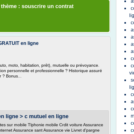
a
 thème : souscrire un contrat
c
li
c
a
a
GRATUIT en ligne
a
a
c
to, moto, habitation, prêt), mutuelle ou prévoyance.
c
on personnelle et professionnelle ? Historique assuré
vi
r ? Bonus...
s
li
c
a
c
en ligne > c mutuel en ligne
m
c
 sur mobile Tlphonie mobile Crdit voiture Assurance
nternet Assurance sant Assurance vie Livret d'pargne
c