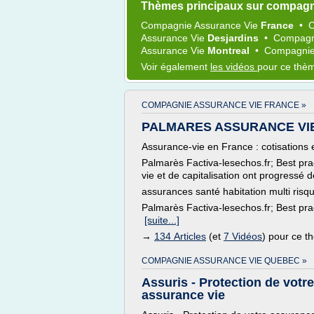
Thèmes principaux sur compagn
Compagnie Assurance Vie
France
•
C
Assurance Vie
Desjardins
•
Compagn
Assurance Vie
Montreal
•
Compagnie
Voir également
les vidéos
pour ce thè
COMPAGNIE ASSURANCE VIE FRANCE »
PALMARES ASSURANCE VIE 200
Assurance-vie en France : cotisations
Palmarès Factiva-lesechos.fr; Best pra
vie et de capitalisation ont progressé 
assurances santé habitation multi risq
Palmarès Factiva-lesechos.fr; Best prac
[suite...]
→
134 Articles
(et
7 Vidéos
) pour ce 
COMPAGNIE ASSURANCE VIE QUEBEC »
Assuris - Protection de votre
assurance vie