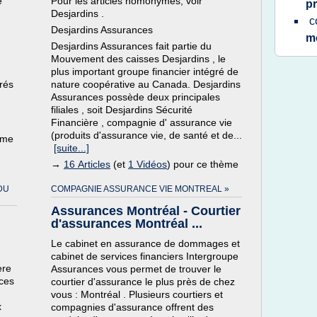
e
Pour les articles homonymes, voir
p
Desjardins .
c
Desjardins Assurances
m
Desjardins Assurances fait partie du
Mouvement des caisses Desjardins , le
plus important groupe financier intégré de
urés
nature coopérative au Canada. Desjardins
Assurances possède deux principales
filiales , soit Desjardins Sécurité
Financière , compagnie d' assurance vie
(produits d'assurance vie, de santé et de...
ème
[suite...]
→
16 Articles
(et
1 Vidéos
) pour ce thème
DU
COMPAGNIE ASSURANCE VIE MONTREAL »
Assurances Montréal - Courtier
d'assurances Montréal ...
Le cabinet en assurance de dommages et
cabinet de services financiers Intergroupe
ère
Assurances vous permet de trouver le
ces
courtier d'assurance le plus près de chez
vous : Montréal . Plusieurs courtiers et
x
compagnies d'assurance offrent des