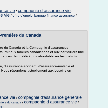
ance vie
compagnie d assurance vie
/
/
e vie
/
offre d'emploi banque finance assurance
/
Première du Canada
re du Canada et la Compagnie d'assurances
ournir aux familles canadiennes et aux particuliers une
urances de qualité à prix abordable sur lesquels ils
ive, d'assurance-accident, d'assurance-maladie et
r. Nous répondons actuellement aux besoins en
a
ance vie
compagnie d'assurance generale
/
compagnie d assurance vie
/
/
miere du canada
ce