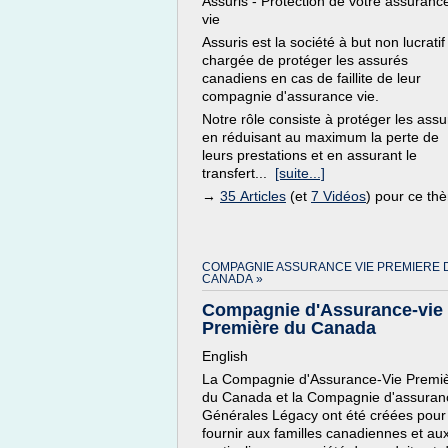
Assuris - Protection de votre assuranc
vie
Assuris est la société à but non lucratif
chargée de protéger les assurés
canadiens en cas de faillite de leur
compagnie d'assurance vie.
Notre rôle consiste à protéger les ass
en réduisant au maximum la perte de
leurs prestations et en assurant le
transfert...
[suite...]
→
35 Articles
(et
7 Vidéos
) pour ce th
COMPAGNIE ASSURANCE VIE PREMIERE 
CANADA »
Compagnie d'Assurance-vie
Première du Canada
English
La Compagnie d'Assurance-Vie Premi
du Canada et la Compagnie d'assuran
Générales Légacy ont été créées pour
fournir aux familles canadiennes et au