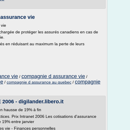
 assurance vie
 vie
if chargée de protéger les assurés canadiens en cas de
ie.
urés en réduisant au maximum la perte de leurs
ance vie
compagnie d assurance vie
/
/
ce
compagnie
/
compagnie d assurance au quebec
/
6 - digilander.libero.it
en hausse de 19% à fin
tices. Prix Intranet 2006 Les cotisations d'assurance
e 19% entre janvier
es vie - Finances personnelles