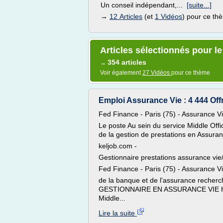
Un conseil indépendant,...
[suite...]
→
12 Articles
(et
1 Vidéos
) pour ce th
Articles sélectionnés pour l
354 articles
→
Voir également
27 Vidéos
pour ce thème
Emploi Assurance Vie : 4 444 Off
Fed Finance - Paris (75) - Assurance V
Le poste Au sein du service Middle Offi
de la gestion de prestations en Assuran
keljob.com -
Gestionnaire prestations assurance vie/
Fed Finance - Paris (75) - Assurance V
de la banque et de l'assurance recher
GESTIONNAIRE EN ASSURANCE VIE H/F 
Middle...
Lire la suite