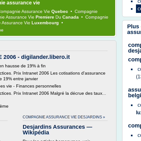
c
ie assurance vie
c
ompagnie Assurance Vie
Quebec
•
Compagnie
ie Assurance Vie
Premiere
Du
Canada
•
Compagnie
 Assurance Vie
Luxembourg
•
Plus
me
assu
comp
desj
6 - digilander.libero.it
comp
 en hausse de 19% à fin
c
ctices. Prix Intranet 2006 Les cotisations d'assurance
(1
de 19% entre janvier
ues vie - Finances personnelles
assu
tices. Prix Intranet 2006 Malgré la décrue des taux...
belg
c
thème
l
COMPAGNIE ASSURANCE VIE DESJARDINS »
comp
Desjardins Assurances —
Wikipédia
c