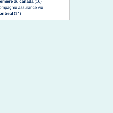
remiere
du
canada
(16)
ompagnie assurance vie
ontreal
(14)