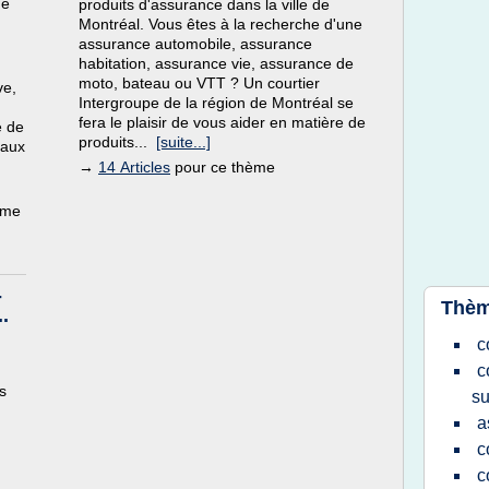
de
produits d'assurance dans la ville de
Montréal. Vous êtes à la recherche d'une
assurance automobile, assurance
habitation, assurance vie, assurance de
moto, bateau ou VTT ? Un courtier
ve,
Intergroupe de la région de Montréal se
fera le plaisir de vous aider en matière de
e de
produits...
[suite...]
 aux
→
14 Articles
pour ce thème
ème
-
Thèm
..
c
c
s
su
a
c
c