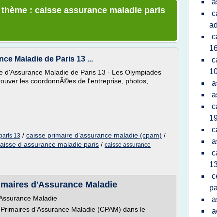
a
e thème : caisse assurance maladie paris
c
a
c
1
ce Maladie de Paris 13 ...
c
1
re d'Assurance Maladie de Paris 13 - Les Olympiades
ouver les coordonnÃ©es de l'entreprise, photos,
a
a
c
1
c
/
caisse primaire d'assurance maladie (cpam)
/
paris 13
a
aisse d assurance maladie paris
/
caisse assurance
c
1
c
rimaires d'Assurance Maladie
pa
'Assurance Maladie
a
Primaires d'Assurance Maladie (CPAM) dans le
a