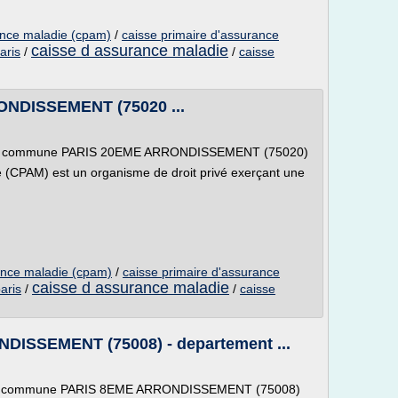
ance maladie (cpam)
/
caisse primaire d'assurance
caisse d assurance maladie
aris
/
/
caisse
NDISSEMENT (75020 ...
e la commune PARIS 20EME ARRONDISSEMENT (75020)
e (CPAM) est un organisme de droit privé exerçant une
ance maladie (cpam)
/
caisse primaire d'assurance
caisse d assurance maladie
aris
/
/
caisse
ISSEMENT (75008) - departement ...
e la commune PARIS 8EME ARRONDISSEMENT (75008)