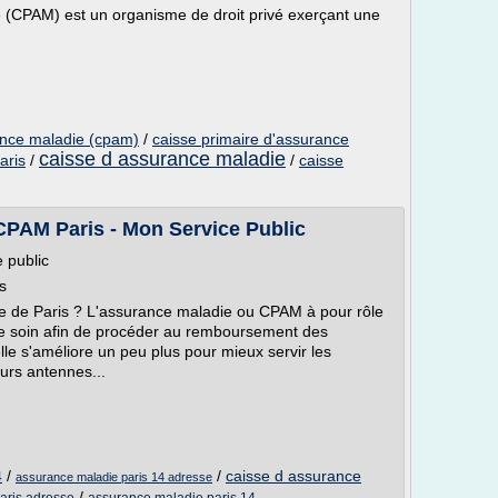
 (CPAM) est un organisme de droit privé exerçant une
ance maladie (cpam)
/
caisse primaire d'assurance
caisse d assurance maladie
aris
/
/
caisse
PAM Paris - Mon Service Public
 public
s
e de Paris ? L'assurance maladie ou CPAM à pour rôle
, de soin afin de procéder au remboursement des
e s'améliore un peu plus pour mieux servir les
eurs antennes...
/
/
caisse d assurance
4
assurance maladie paris 14 adresse
/