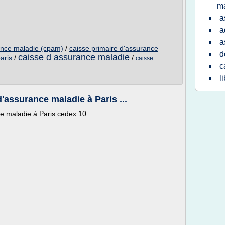
m
a
a
a
ance maladie (cpam)
/
caisse primaire d'assurance
d
caisse d assurance maladie
aris
/
/
caisse
c
l
'assurance maladie à Paris ...
ce maladie à Paris cedex 10