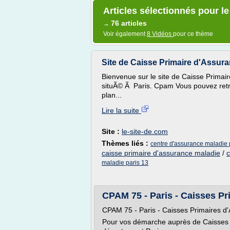
Articles sélectionnés pour l
76 articles
→
Voir également
8 Vidéos
pour ce thème
Site de Caisse Primaire d'Assuran
Bienvenue sur le site de Caisse Primai
situÃ© Ã Paris. Cpam Vous pouvez retr
plan...
Lire la suite
Site :
le-site-de.com
Thèmes liés :
centre d'assurance maladie 
caisse primaire d'assurance maladie
/
c
maladie paris 13
CPAM 75 - Paris - Caisses P
CPAM 75 - Paris - Caisses Primaires d
Pour vos démarche auprès de Caisses 