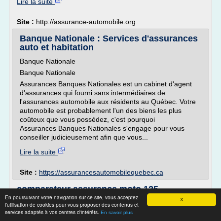
Lire la suite
Site :
http://assurance-automobile.org
Banque Nationale : Services d'assurances
auto et habitation
Banque Nationale
Banque Nationale
Assurances Banques Nationales est un cabinet d'agent
d'assurances qui fourni sans intermédiaires de
l'assurances automobile aux résidents au Québec. Votre
automobile est probablement l'un des biens les plus
coûteux que vous possédez, c'est pourquoi
Assurances Banques Nationales s'engage pour vous
conseiller judicieusement afin que vous...
Lire la suite
Site :
https://assurancesautomobilequebec.ca
comparateur assurance moto 125
En poursuivant votre navigation sur ce site, vous acceptez
X
comparateur assurance moto - Assurance moto moins cher.
l'utilisation de cookies pour vous proposer des contenus et
services adaptés à vos centres d'intérêts.
En savoir plus
Comparateur assurance automobile et scooter apres