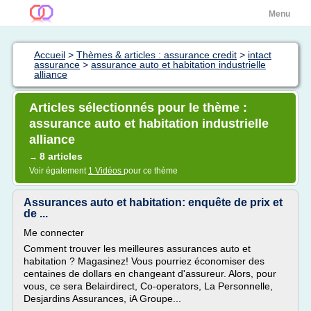
Menu
Accueil
>
Thèmes & articles : assurance credit
>
intact
assurance
>
assurance auto et habitation industrielle
alliance
Articles sélectionnés pour le thème :
assurance auto et habitation industrielle
alliance
8 articles
→
Voir également
1 Vidéos
pour ce thème
Assurances auto et habitation: enquête de prix et
de ...
Me connecter
Comment trouver les meilleures assurances auto et
habitation ? Magasinez! Vous pourriez économiser des
centaines de dollars en changeant d'assureur. Alors, pour
vous, ce sera Belairdirect, Co-operators, La Personnelle,
Desjardins Assurances, iA Groupe...