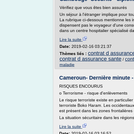
Vérifiez que vous êtes bien assurés
Un séjour à l'étranger implique pour t
La rubrique ci-dessous mentionne les in
dispensent pas le voyageur d'une consu
dans un centre hospitalier spécialisé 
Lire la suite
Date:
2019-02-16 03:21:37
contrat d assuranc
Thèmes liés :
contrat d assurance sante
cont
/
maladie
Cameroun- Dernière minute - 
RISQUES ENCOURUS
o Terrorisme - risque d'enlèvements
Le risque terroriste existe en particuli
terroriste Boko Haram. Les occidentaux
est présent dans les zones frontalière
La situation sécuritaire dans les régio
Lire la suite
Date:
2019-02-16 03:16:52