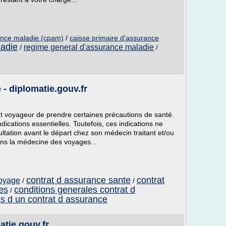
ance maladie (cpam)
/
caisse primaire d'assurance
ladie
regime general d'assurance maladie
/
/
- diplomatie.gouv.fr
ut voyageur de prendre certaines précautions de santé.
ications essentielles. Toutefois, ces indications ne
tation avant le départ chez son médecin traitant et/ou
ans la médecine des voyages...
contrat d assurance sante
contrat
voyage
/
/
es
conditions generales contrat d
/
es d un contrat d assurance
tie.gouv.fr