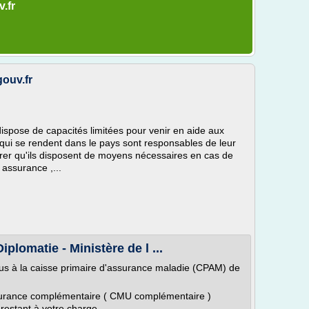
v.fr
gouv.fr
pose de capacités limitées pour venir en aide aux
 qui se rendent dans le pays sont responsables de leur
ssurer qu'ils disposent de moyens nécessaires en cas de
 assurance ,...
iplomatie - Ministère de l ...
us à la caisse primaire d'assurance maladie (CPAM) de
rance complémentaire ( CMU complémentaire )
estant à votre charge...